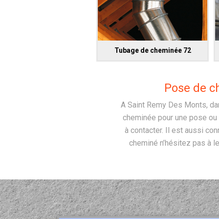
Tubage de cheminée 72
Pose de c
A Saint Remy Des Monts, dan
cheminée pour une pose ou u
à contacter. Il est aussi co
cheminé n’hésitez pas à l