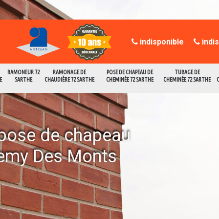
indisponible
indi
RAMONEUR 72
RAMONAGE DE
POSE DE CHAPEAU DE
TUBAGE DE
E
SARTHE
CHAUDIÈRE 72 SARTHE
CHEMINÉE 72 SARTHE
CHEMINÉE 72 SARTHE
a pose de chapeau
Remy Des Monts