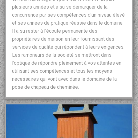
plusieurs années et a su se démarquer de la
concurrence par ses compétences d’un niveau élevé
et ses années de pratique réussie dans le domaine.
Il a su rester à l’écoute permanente des
propriétaires de maison en leur fournissant des
services de qualité qui répondent à leurs exigences.
Les ramoneurs de la société se mettront dans
l’optique de répondre pleinement à vos attentes en
utilisant ses compétences et tous les moyens
nécessaires qui vont avec dans le domaine de la
pose de chapeau de cheminée.