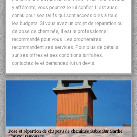
y afférents, vous pourrez le lui confier. Il est aussi
connu pour ses tarifs qui sont accessibles à tous
les budgets. Si vous avez un projet de réparation ou
de pose de cheminée, il est le professionnel
recommandé pour vous. Les propriétaires
recommandent ses services. Pour plus de détails
sur ses offres et ses conditions tarifaires,
contactez-le et demandez-lui un devis.