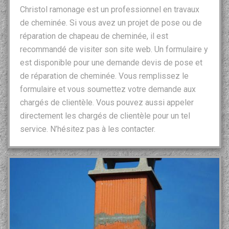
Christol ramonage est un professionnel en travaux
de cheminée. Si vous avez un projet de pose ou de
réparation de chapeau de cheminée, il est
recommandé de visiter son site web. Un formulaire y
est disponible pour une demande devis de pose et
de réparation de cheminée. Vous remplissez le
formulaire et vous soumettez votre demande aux
chargés de clientèle. Vous pouvez aussi appeler
directement les chargés de clientèle pour un tel
service. N’hésitez pas à les contacter.