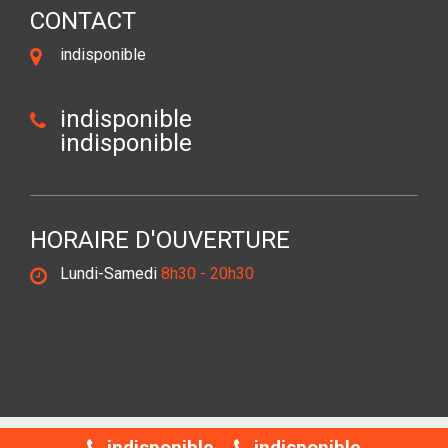
CONTACT
indisponible
indisponible
indisponible
HORAIRE D'OUVERTURE
Lundi-Samedi
8h30 - 20h30
©2018 Tout droit réservé -
Mentions légales
indisponible
indisponible