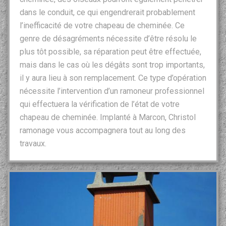
dans le conduit, ce qui engendrerait probablement
l’inefficacité de votre chapeau de cheminée. Ce
genre de désagréments nécessite d’être résolu le
plus tôt possible, sa réparation peut être effectuée,
mais dans le cas où les dégâts sont trop importants,
il y aura lieu à son remplacement. Ce type d’opération
nécessite l’intervention d’un ramoneur professionnel
qui effectuera la vérification de l’état de votre
chapeau de cheminée. Implanté à Marcon, Christol
ramonage vous accompagnera tout au long des
travaux.