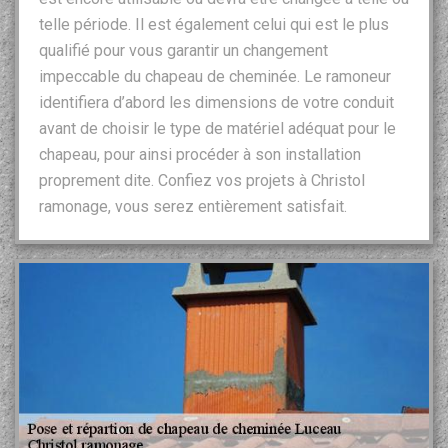
telle période. Il est également celui qui est le plus
qualifié pour vous garantir un changement
impeccable du chapeau de cheminée. Le ramoneur
identifiera d’abord les dimensions de votre conduit
avant de choisir le type de matériel adéquat pour le
chapeau, pour ainsi procéder à son installation
proprement dite. Confiez vos projets à Christol
ramonage, vous serez entièrement satisfait.