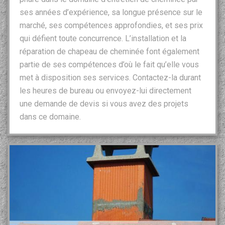
ses années d’expérience, sa longue présence sur le
marché, ses compétences approfondies, et ses prix
qui défient toute concurrence. L’installation et la
réparation de chapeau de cheminée font également
partie de ses compétences d’où le fait qu’elle vous
met à disposition ses services. Contactez-la durant
les heures de bureau ou envoyez-lui directement
une demande de devis si vous avez des projets
dans ce domaine.