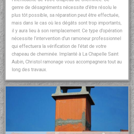
genre de désagréments nécessite d’être résolu le
plus tôt possible, sa réparation peut être effectuée,
mais dans le cas où les dégâts sont trop importants,
il y aura lieu à son remplacement. Ce type d’opération
nécessite l’intervention d’un ramoneur professionnel
qui effectuera la vérification de l’état de votre
chapeau de cheminée. Implanté à La Chapelle Saint
Aubin, Christol ramonage vous accompagnera tout au
long des travaux.