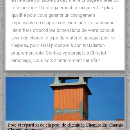
est encore utilisable ou devra être changée à telle ou
telle période. Il est également celui qui est le plus
qualifié pour vous garantir un changement
impeccable du chapeau de cheminée. Le ramoneur
identifiera d’abord les dimensions de votre conduit
avant de choisir le type de matériel adéquat pour le
chapeau, pour ainsi procéder à son installation
proprement dite. Confiez vos projets à Christol
ramonage, vous serez entièrement satisfait.