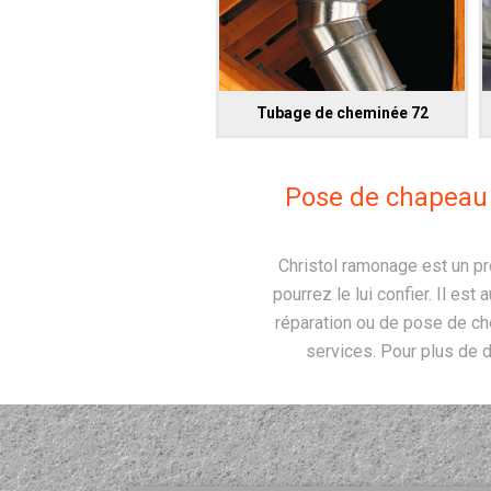
Tubage de cheminée 72
Pose de chapeau 
Christol ramonage est un pr
pourrez le lui confier. Il es
réparation ou de pose de c
services. Pour plus de d