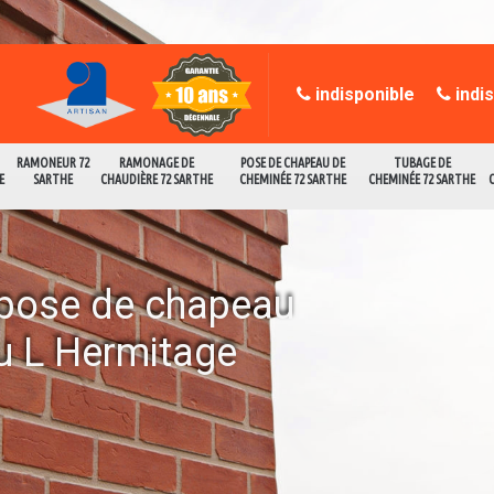
indisponible
indi
RAMONEUR 72
RAMONAGE DE
POSE DE CHAPEAU DE
TUBAGE DE
E
SARTHE
CHAUDIÈRE 72 SARTHE
CHEMINÉE 72 SARTHE
CHEMINÉE 72 SARTHE
a pose de chapeau
u L Hermitage