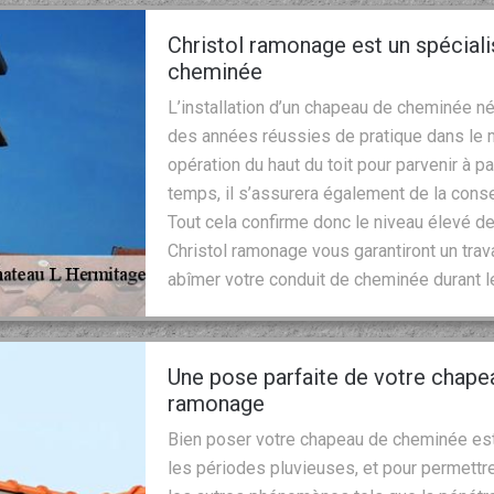
Christol ramonage est un spécial
cheminée
L’installation d’un chapeau de cheminée n
des années réussies de pratique dans le m
opération du haut du toit pour parvenir à p
temps, il s’assurera également de la conse
Tout cela confirme donc le niveau élevé d
Christol ramonage vous garantiront un trav
abîmer votre conduit de cheminée durant l
Une pose parfaite de votre chape
ramonage
Bien poser votre chapeau de cheminée est
les périodes pluvieuses, et pour permettre