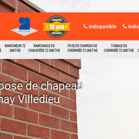
indisponible
indi
RAMONEUR 72
RAMONAGE DE
POSE DE CHAPEAU DE
TUBAGE DE
E
SARTHE
CHAUDIÈRE 72 SARTHE
CHEMINÉE 72 SARTHE
CHEMINÉE 72 SARTHE
a pose de chapeau
ay Villedieu