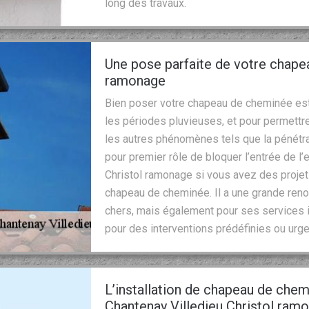
long des travaux.
Une pose parfaite de votre chape
ramonage
Bien poser votre chapeau de cheminée est
les périodes pluvieuses, et pour permettre
les autres phénomènes tels que la pénétra
pour premier rôle de bloquer l’entrée de l
Christol ramonage si vous avez des projets
chapeau de cheminée. Il a une grande ren
chers, mais également pour ses services i
pour des interventions prédéfinies ou urge
L’installation de chapeau de chem
Chantenay Villedieu Christol ram