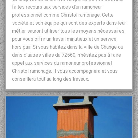
faites recours aux services d’un ramoneur
professionnel comme Christol ramonage. Cette
société et son équipe qui sont des experts dans leur
métier sauront utiliser tous les moyens nécessaires
pour vous offrir un travail minutieux et un service
hors pair. Si vous habitez dans la ville de Change ou
dans d’autres villes du 72560, n’hésitez pas à faire
appel aux services du ramoneur professionnel
Christol ramonage. Il vous accompagnera et vous
conseillera tout au long des travaux.