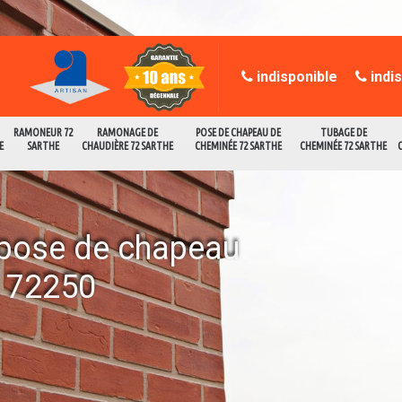
indisponible
indi
RAMONEUR 72
RAMONAGE DE
POSE DE CHAPEAU DE
TUBAGE DE
E
SARTHE
CHAUDIÈRE 72 SARTHE
CHEMINÉE 72 SARTHE
CHEMINÉE 72 SARTHE
a pose de chapeau
s 72250