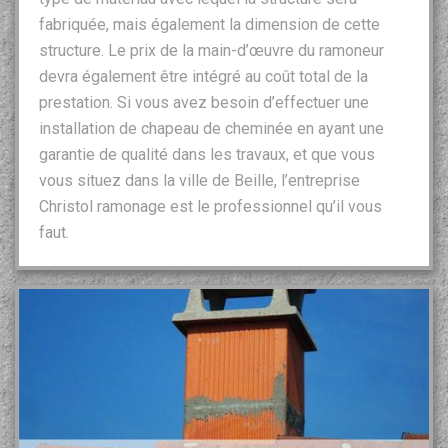
fabriquée, mais également la dimension de cette
structure. Le prix de la main-d’œuvre du ramoneur
devra également être intégré au coût total de la
prestation. Si vous avez besoin d’effectuer une
installation de chapeau de cheminée en ayant une
garantie de qualité dans les travaux, et que vous
vous situez dans la ville de Beille, l’entreprise
Christol ramonage est le professionnel qu’il vous
faut.