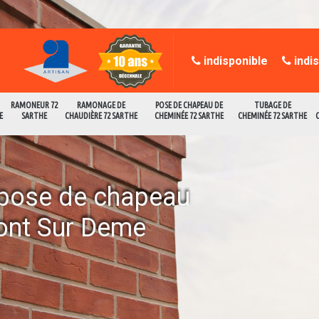
indisponible
indi
RAMONEUR 72
RAMONAGE DE
POSE DE CHAPEAU DE
TUBAGE DE
E
SARTHE
CHAUDIÈRE 72 SARTHE
CHEMINÉE 72 SARTHE
CHEMINÉE 72 SARTHE
a pose de chapeau
ont Sur Deme