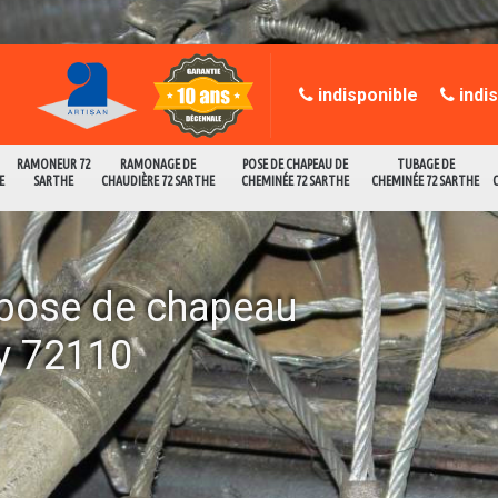
indisponible
indi
RAMONEUR 72
RAMONAGE DE
POSE DE CHAPEAU DE
TUBAGE DE
E
SARTHE
CHAUDIÈRE 72 SARTHE
CHEMINÉE 72 SARTHE
CHEMINÉE 72 SARTHE
a pose de chapeau
y 72110