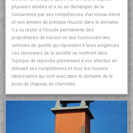
plusieurs années et a su se démarquer de la
concurrence par ses compétences d’un niveau élevé
et ses années de pratique réussie dans le domaine.
Il a su rester à l’écoute permanente des
propriétaires de maison en leur fournissant des
services de qualité qui répondent à leurs exigences.
Les ramoneurs de la société se mettront dans
l’optique de répondre pleinement à vos attentes en
utilisant ses compétences et tous les moyens
nécessaires qui vont avec dans le domaine de la
pose de chapeau de cheminée.