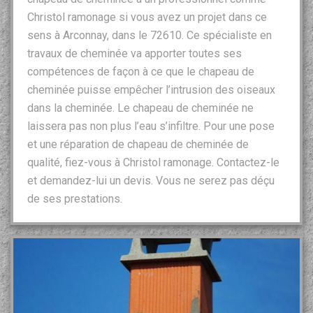
Christol ramonage si vous avez un projet dans ce
sens à Arconnay, dans le 72610. Ce spécialiste en
travaux de cheminée va apporter toutes ses
compétences de façon à ce que le chapeau de
cheminée puisse empêcher l’intrusion des oiseaux
dans la cheminée. Le chapeau de cheminée ne
laissera pas non plus l’eau s’infiltre. Pour une pose
et une réparation de chapeau de cheminée de
qualité, fiez-vous à Christol ramonage. Contactez-le
et demandez-lui un devis. Vous ne serez pas déçu
de ses prestations.