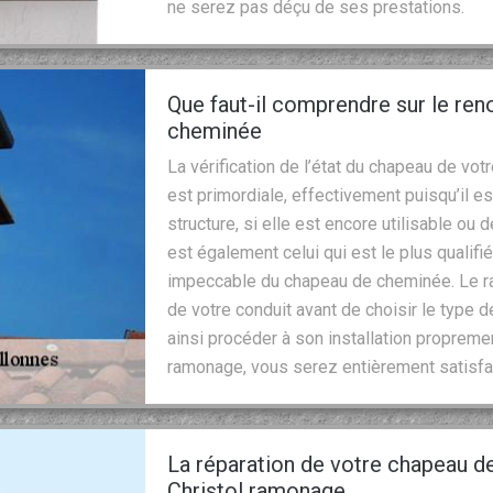
ne serez pas déçu de ses prestations.
Que faut-il comprendre sur le re
cheminée
La vérification de l’état du chapeau de v
est primordiale, effectivement puisqu’il es
structure, si elle est encore utilisable ou d
est également celui qui est le plus qualif
impeccable du chapeau de cheminée. Le ra
de votre conduit avant de choisir le type 
ainsi procéder à son installation propremen
ramonage, vous serez entièrement satisfai
La réparation de votre chapeau d
Christol ramonage