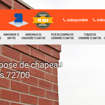
indisponible
indi
RAMONEUR 72
RAMONAGE DE
POSE DE CHAPEAU DE
TUBAGE DE
E
SARTHE
CHAUDIÈRE 72 SARTHE
CHEMINÉE 72 SARTHE
CHEMINÉE 72 SARTHE
a pose de chapeau
es 72700