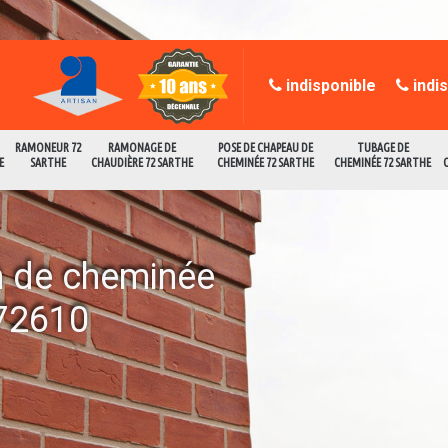
indisponible
indi
RAMONEUR 72
RAMONAGE DE
POSE DE CHAPEAU DE
TUBAGE DE
E
SARTHE
CHAUDIÈRE 72 SARTHE
CHEMINÉE 72 SARTHE
CHEMINÉE 72 SARTHE
en de cheminée
 72610