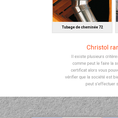
Tubage de cheminée 72
Christol r
Il existe plusieurs critèr
comme peut le faire la s
certificat alors vous pouv
vérifier que la société est 
peut s’effectuer s