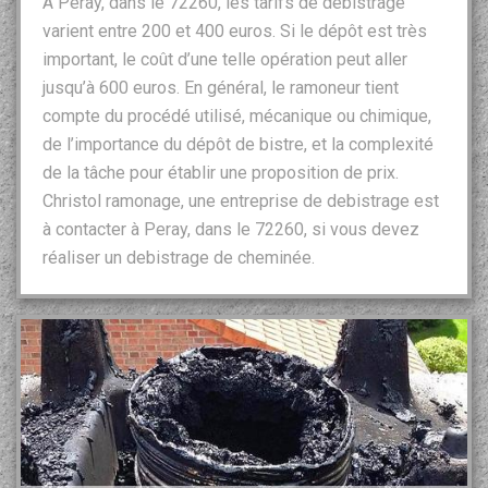
A Peray, dans le 72260, les tarifs de debistrage
varient entre 200 et 400 euros. Si le dépôt est très
important, le coût d’une telle opération peut aller
jusqu’à 600 euros. En général, le ramoneur tient
compte du procédé utilisé, mécanique ou chimique,
de l’importance du dépôt de bistre, et la complexité
de la tâche pour établir une proposition de prix.
Christol ramonage, une entreprise de debistrage est
à contacter à Peray, dans le 72260, si vous devez
réaliser un debistrage de cheminée.